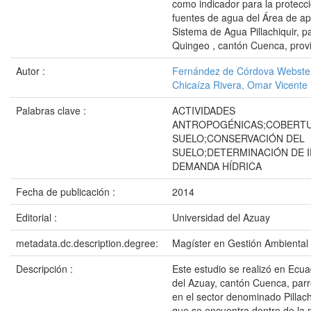
como indicador para la protecci
fuentes de agua del Área de ap
Sistema de Agua Pillachiquir, p
Quingeo , cantón Cuenca, provi
Autor :
Fernández de Córdova Webster,
Chicaíza Rivera, Omar Vicente
Palabras clave :
ACTIVIDADES
ANTROPOGÉNICAS;COBERTU
SUELO;CONSERVACIÓN DEL
SUELO;DETERMINACIÓN DE I
DEMANDA HÍDRICA
Fecha de publicación :
2014
Editorial :
Universidad del Azuay
metadata.dc.description.degree:
Magíster en Gestión Ambiental
Descripción :
Este estudio se realizó en Ecua
del Azuay, cantón Cuenca, par
en el sector denominado Pillach
que se encuentra dentro de la 