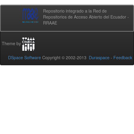
Repositorio integrado a la Red de
Repositorios de Acceso Abierto del Ecuador -
RRAAE
Theme by
DSpace Software
Copyright © 2002-2013
Duraspace
-
Feedback