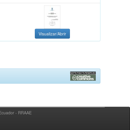
Visualizar/Abrir
l Ecuador - RRAAE