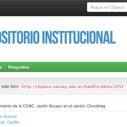
s
Posgrados
r este ítem:
http://dspace.uazuay.edu.ec/handle/datos/3757
amiento de la COAC. Jardín Azuayo en el cantón Chordeleg
o Antonio
e, Cecilia