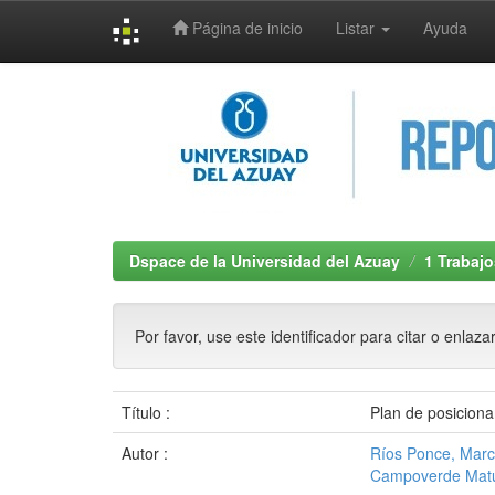
Página de inicio
Listar
Ayuda
Skip
navigation
Dspace de la Universidad del Azuay
1 Trabajo
Por favor, use este identificador para citar o enlaza
Título :
Plan de posicion
Autor :
Ríos Ponce, Marc
Campoverde Matut