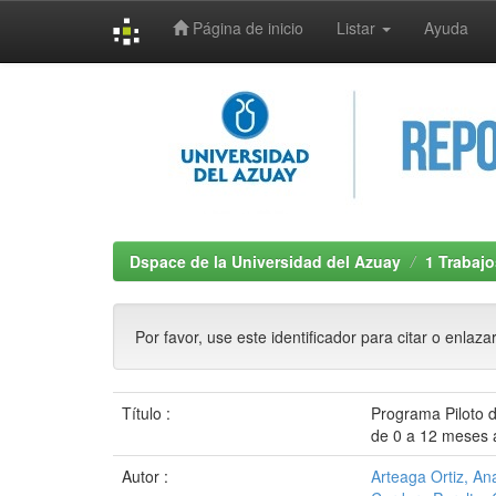
Página de inicio
Listar
Ayuda
Skip
navigation
Dspace de la Universidad del Azuay
1 Trabajo
Por favor, use este identificador para citar o enlaza
Título :
Programa Piloto d
de 0 a 12 meses 
Autor :
Arteaga Ortiz, Ana