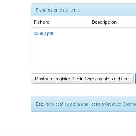
Ficheros en este ítem:
Fichero
Descripción
09368.pdf
Mostrar el registro Dublin Core completo del ítem
Este ítem está sujeto a una licencia Creative Com