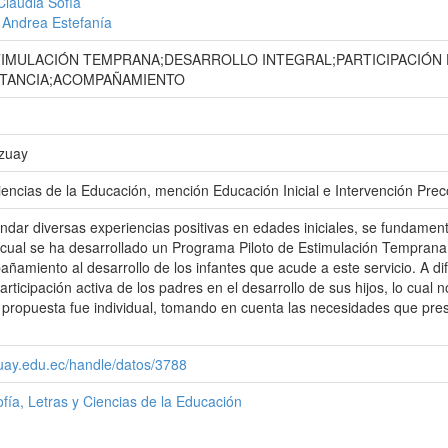
Claudia Sofía
 Andrea Estefanía
IMULACIÓN TEMPRANA;DESARROLLO INTEGRAL;PARTICIPACIÓN 
STANCIA;ACOMPAÑAMIENTO
Azuay
iencias de la Educación, mención Educación Inicial e Intervención Pre
rindar diversas experiencias positivas en edades iniciales, se fundamen
cual se ha desarrollado un Programa Piloto de Estimulación Temprana en
añamiento al desarrollo de los infantes que acude a este servicio. A d
articipación activa de los padres en el desarrollo de sus hijos, lo cual 
 propuesta fue individual, tomando en cuenta las necesidades que pr
zuay.edu.ec/handle/datos/3788
ofía, Letras y Ciencias de la Educación