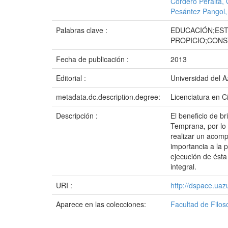
Cordero Peralta, 
Pesántez Pangol,
Palabras clave :
EDUCACIÓN;EST
PROPICIO;CON
Fecha de publicación :
2013
Editorial :
Universidad del 
metadata.dc.description.degree:
Licenciatura en C
Descripción :
El beneficio de b
Temprana, por lo 
realizar un acomp
importancia a la p
ejecución de ésta
integral.
URI :
http://dspace.ua
Aparece en las colecciones:
Facultad de Filos