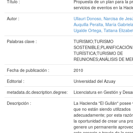
Título :
Propuesta de un plan para la p
servicios de eventos en la Haci
Autor :
Ullauri Donoso, Narcisa de Jes
Auquilla Peralta, María Gabriel
Ugalde Ortega, Tatiana Elizabe
Palabras clave :
TURISMO;TURISMO
SOSTENIBLE;PLANIFICACIÓN
TURÍSTICA;TURISMO DE
REUNIONES;ANÁLISIS DE M
Fecha de publicación :
2010
Editorial :
Universidad del Azuay
metadata.dc.description.degree:
Licenciatura en Gestión y Desar
Descripción :
La Hacienda "El Gullán" posee 
que no están siendo utilizados
adecuadamente; por esta razón
la oportunidad de crear una pr
genere un permanente aprove
este espacio a través de la pre