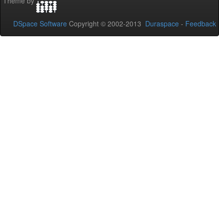
Theme by
DSpace Software
Copyright © 2002-2013
Duraspace
-
Feedback