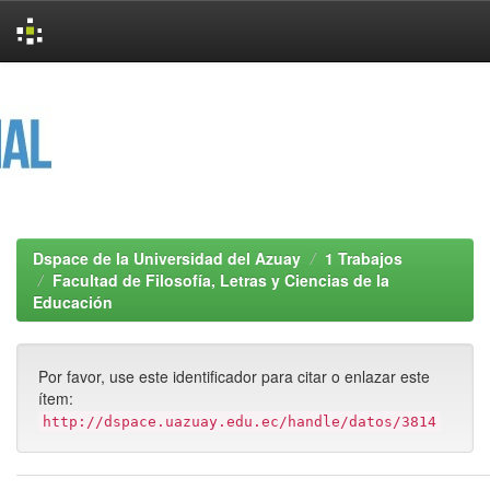
Skip
navigation
Dspace de la Universidad del Azuay
1 Trabajos
Facultad de Filosofía, Letras y Ciencias de la
Educación
Por favor, use este identificador para citar o enlazar este
ítem:
http://dspace.uazuay.edu.ec/handle/datos/3814