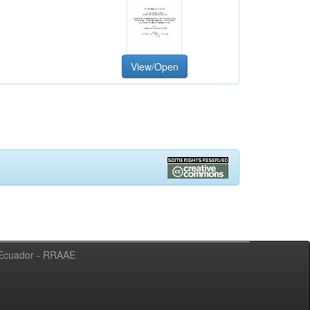
View/Open
l Ecuador - RRAAE