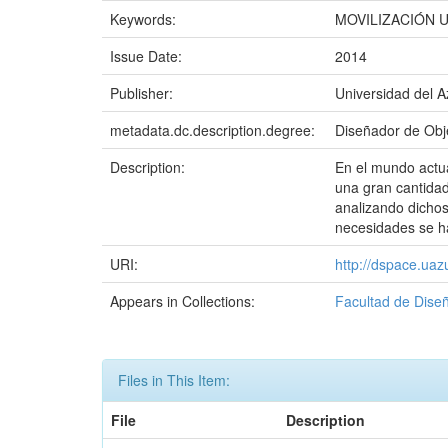
Keywords:
MOVILIZACIÓN 
Issue Date:
2014
Publisher:
Universidad del 
metadata.dc.description.degree:
Diseñador de Obj
Description:
En el mundo actua
una gran cantidad
analizando dichos
necesidades se ha
URI:
http://dspace.ua
Appears in Collections:
Facultad de Dise
Files in This Item:
File
Description