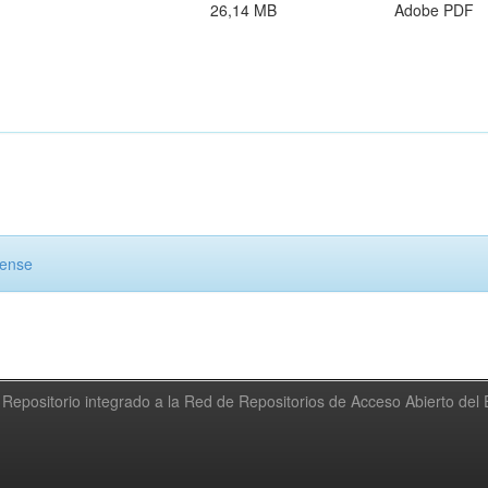
26,14 MB
Adobe PDF
cense
Repositorio integrado a la Red de Repositorios de Acceso Abierto de