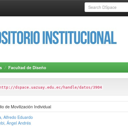
s
Facultad de Diseño
http://dspace.uazuay.edu.ec/handle/datos/3904
o de Movilización Individual
a, Alfredo Eduardo
bi, Ángel Andrés