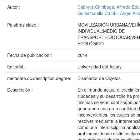
Autor :
Cabrera Chiriboga, Alfredo Ed
Gomezcoello Cambi, Ángel And
Palabras clave :
MOVILIZACIÓN URBANA;VEH
INDIVIDUAL;MEDIO DE
TRANSPORTE;OCTOCAR;VEH
ECOLÓGICO
Fecha de publicación :
2014
Editorial :
Universidad del Azuay
metadata.dc.description.degree:
Diseñador de Objetos
Descripción :
En el mundo actual el crecimien
ciudades y su desarrollo ha pr
mismas se vean caotizadas por e
generando una gran cantidad 
inconvenientes, los cuales se 
resolver mediante la intervenci
como una interdisciplina anali
problemas desde distintos tipo
para obtener soluciones efica