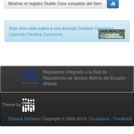
Mostrar el registro Dublin Core completo del ítem
Este ítem está sujeto a una licencia Creative Commons
Licencia Creative Commons
Repositorio integrado a la Red de
Repositorios de Acceso Abierto del Ecuador -
RRAAE
Theme by
DSpace Software
Copyright © 2002-2013
Duraspace
-
Feedback