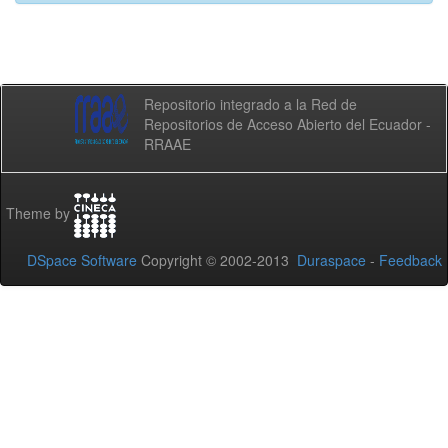
Repositorio integrado a la Red de
Repositorios de Acceso Abierto del Ecuador -
RRAAE
Theme by
DSpace Software
Copyright © 2002-2013
Duraspace
-
Feedback