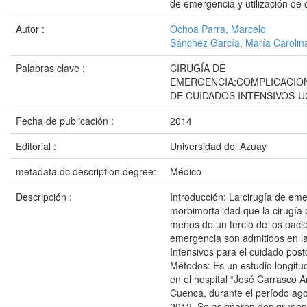
de emergencia y utilización de 
Autor :
Ochoa Parra, Marcelo
Sánchez García, María Carolin
Palabras clave :
CIRUGÍA DE
EMERGENCIA;COMPLICACION
DE CUIDADOS INTENSIVOS-U
Fecha de publicación :
2014
Editorial :
Universidad del Azuay
metadata.dc.description.degree:
Médico
Descripción :
Introducción: La cirugía de em
morbimortalidad que la cirugía 
menos de un tercio de los paci
emergencia son admitidos en l
Intensivos para el cuidado post
Métodos: Es un estudio longitud
en el hospital “José Carrasco A
Cuenca, durante el período ago
2012. Se asignaron dos grupos 