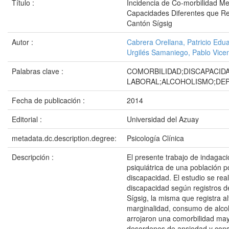
Título :
Incidencia de Co-morbilidad M
Capacidades Diferentes que Re
Cantón Sígsig
Autor :
Cabrera Orellana, Patricio Edu
Urgilés Samaniego, Pablo Vice
Palabras clave :
COMORBILIDAD;DISCAPACIDA
LABORAL;ALCOHOLISMO;DEP
Fecha de publicación :
2014
Editorial :
Universidad del Azuay
metadata.dc.description.degree:
Psicología Clínica
Descripción :
El presente trabajo de indagaci
psiquiátrica de una población p
discapacidad. El estudio se rea
discapacidad según registros d
Sígsig, la misma que registra a
marginalidad, consumo de alcoh
arrojaron una comorbilidad may
desordenes de ansiedad y cons