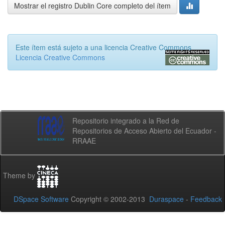
Mostrar el registro Dublin Core completo del ítem
Este ítem está sujeto a una licencia Creative Commons
Licencia Creative Commons
Repositorio integrado a la Red de
Repositorios de Acceso Abierto del Ecuador -
RRAAE
Theme by
DSpace Software
Copyright © 2002-2013
Duraspace
-
Feedback