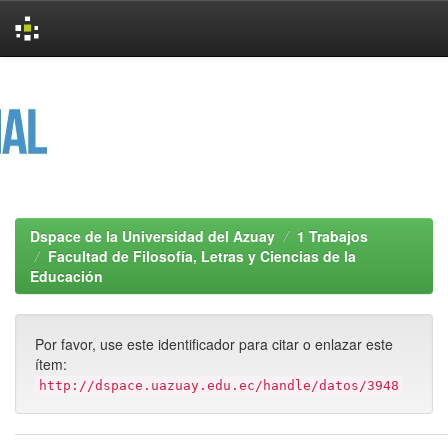
Skip
navigation
Dspace de la Universidad del Azuay
1 Trabajos
Facultad de Filosofía, Letras y Ciencias de la
Educación
Por favor, use este identificador para citar o enlazar este
ítem:
http://dspace.uazuay.edu.ec/handle/datos/3948