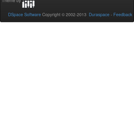
Theme by
DSpace Software
Copyright © 2002-2013
Duraspace
-
Feedback