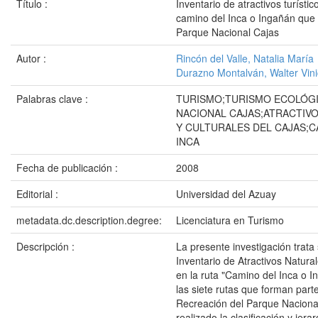
Título :
Inventario de atractivos turístic
camino del Inca o Ingañán que 
Parque Nacional Cajas
Autor :
Rincón del Valle, Natalia María
Durazno Montalván, Walter Vini
Palabras clave :
TURISMO;TURISMO ECOLÓG
NACIONAL CAJAS;ATRACTIV
Y CULTURALES DEL CAJAS;C
INCA
Fecha de publicación :
2008
Editorial :
Universidad del Azuay
metadata.dc.description.degree:
Licenciatura en Turismo
Descripción :
La presente investigación trata 
Inventario de Atractivos Natural
en la ruta "Camino del Inca o 
las siete rutas que forman part
Recreación del Parque Naciona
realizado la clasificación y jera