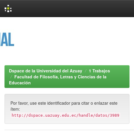
Skip
navigation
Dspace de la Universidad del Azuay
1 Trabajos
Facultad de Filosofía, Letras y Ciencias de la
Educación
Por favor, use este identificador para citar o enlazar este
ítem:
http://dspace.uazuay.edu.ec/handle/datos/3989