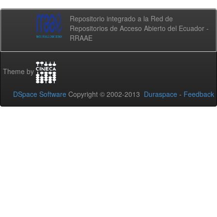
Repositorio integrado a la Red de
Repositorios de Acceso Abierto del Ecuador -
RRAAE
Theme by
DSpace Software
Copyright © 2002-2013
Duraspace
-
Feedback