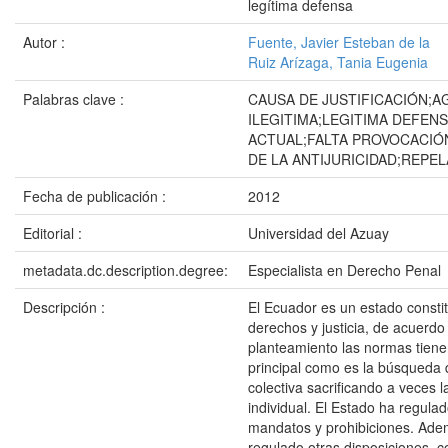
legítima defensa
Autor :
Fuente, Javier Esteban de la
Ruiz Arízaga, Tania Eugenia
Palabras clave :
CAUSA DE JUSTIFICACIÓN;A
ILEGITIMA;LEGITIMA DEFEN
ACTUAL;FALTA PROVOCACIÓ
DE LA ANTIJURICIDAD;REPEL
Fecha de publicación :
2012
Editorial :
Universidad del Azuay
metadata.dc.description.degree:
Especialista en Derecho Penal
Descripción :
El Ecuador es un estado consti
derechos y justicia, de acuerdo
planteamiento las normas tiene
principal como es la búsqueda d
colectiva sacrificando a veces la
individual. El Estado ha regula
mandatos y prohibiciones. Ad
regulado otras disposiciones, 