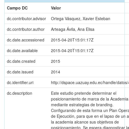
Campo DC
Valor
dc.contributor.advisor
Ortega Vásquez, Xavier Esteban
dc.contributor.author
Arteaga Ávila, Ana Elisa
dc.date.accessioned
2015-04-20T15:01:17Z
dc.date.available
2015-04-20T15:01:17Z
dc.date.created
2015
dc.date.issued
2014
dc.identifier.uri
http://dspace.uazuay.edu.ec/handle/datos
dc.description
Este estudio pretende determinar el
posicionamiento de marca de la Academia
mediante estrategias de branding.
Configurando de esta forma un Plan Opera
de Ejecución, para que en el lapso de un 
la academia alcance sus objetivos de
posicionamiento. Se espera diagnosticar l