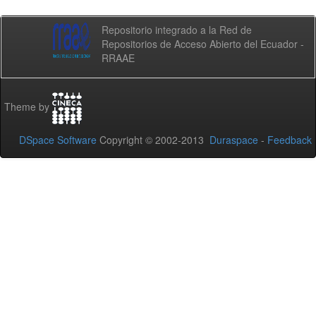
Repositorio integrado a la Red de
Repositorios de Acceso Abierto del Ecuador -
RRAAE
Theme by
DSpace Software
Copyright © 2002-2013
Duraspace
-
Feedback