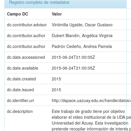
Registro completo de metadatos
Campo DC
Valor
dc.contributor.advisor
Vintimilla Ugalde, Oscar Gustavo
dc.contributor.author
Dubert Blandín, Angélica Virginia
dc.contributor.author
Padrón Cedeño, Andrea Pamela
dc.date.accessioned
2015-06-24T21:00:05Z
dc.date.available
2015-06-24T21:00:05Z
dc.date.created
2015
dc.date.issued
2015
dc.identifier.uri
http://dspace.uazuay.edu.ec/handle/datos
dc.description
Este trabajo de grado tiene por objetivo
elaborar el video institucional de la UDA pa
Universidad del Azuay. Esta investigación
pretende recopilar información de interés 