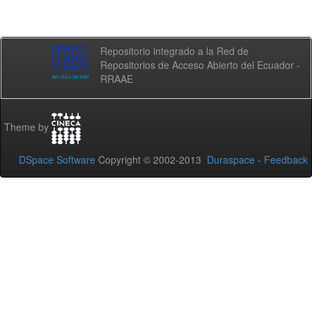
Repositorio integrado a la Red de
Repositorios de Acceso Abierto del Ecuador -
RRAAE
Theme by
DSpace Software
Copyright © 2002-2013
Duraspace
-
Feedback