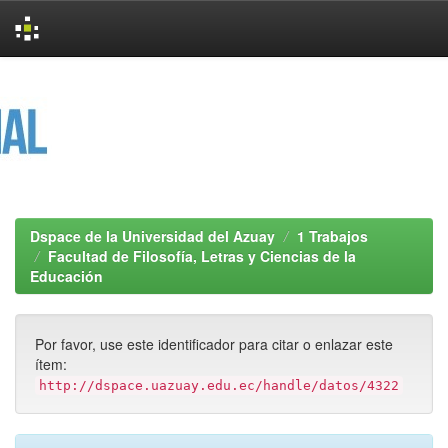
Skip
navigation
Dspace de la Universidad del Azuay
1 Trabajos
Facultad de Filosofía, Letras y Ciencias de la
Educación
Por favor, use este identificador para citar o enlazar este
ítem:
http://dspace.uazuay.edu.ec/handle/datos/4322