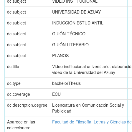
dc.subject
VIDEO INSTITUCIONAL
dc.subject
UNIVERSIDAD DE AZUAY
dc.subject
INDUCCIÓN ESTUDIANTIL
dc.subject
GUIÓN TÉCNICO
dc.subject
GUIÓN LITERARIO
dc.subject
PLANOS
dc.title
Video institucional universitario: elaboració
video de la Universidad del Azuay
dc.type
bachelorThesis
dc.coverage
ECU
dc.description.degree
Licenciatura en Comunicación Social y
Publicidad
Aparece en las
Facultad de Filosofía, Letras y Ciencias d
colecciones: