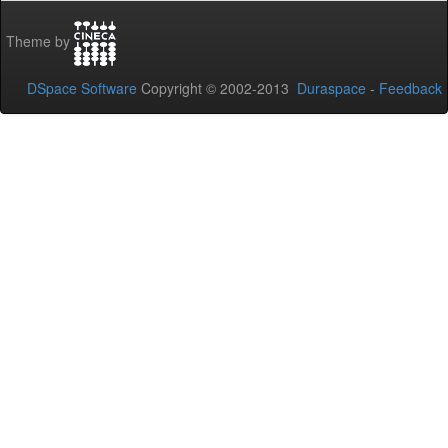
Theme by
DSpace Software
Copyright © 2002-2013
Duraspace
-
Feedback