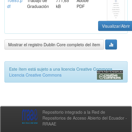
10893.p
Trabajo de
771,65
Adobe
df
Graduación
kB
PDF
Visualizar/Abrir
Mostrar el registro Dublin Core completo del ítem
Este ítem está sujeto a una licencia Creative Commons
Licencia Creative Commons
Repositorio integrado a la Red de
Repositorios de Acceso Abierto del Ecuador -
RRAAE