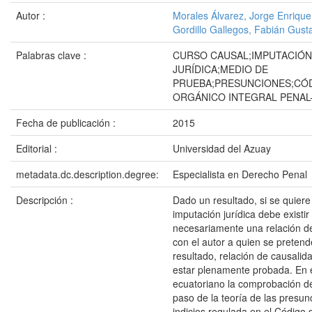
Autor :
Morales Álvarez, Jorge Enrique
Gordillo Gallegos, Fabián Gust
Palabras clave :
CURSO CAUSAL;IMPUTACIÓN
JURÍDICA;MEDIO DE
PRUEBA;PRESUNCIONES;CÓ
ORGÁNICO INTEGRAL PENAL
Fecha de publicación :
2015
Editorial :
Universidad del Azuay
metadata.dc.description.degree:
Especialista en Derecho Penal
Descripción :
Dado un resultado, si se quier
imputación jurídica debe existir
necesariamente una relación d
con el autor a quien se pretend
resultado, relación de causali
estar plenamente probada. En 
ecuatoriano la comprobación de
paso de la teoría de las presun
indicios regulada en el Código 