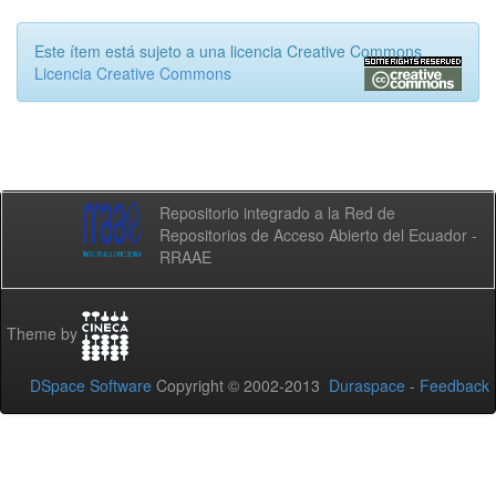
Este ítem está sujeto a una licencia Creative Commons
Licencia Creative Commons
Repositorio integrado a la Red de
Repositorios de Acceso Abierto del Ecuador -
RRAAE
Theme by
DSpace Software
Copyright © 2002-2013
Duraspace
-
Feedback