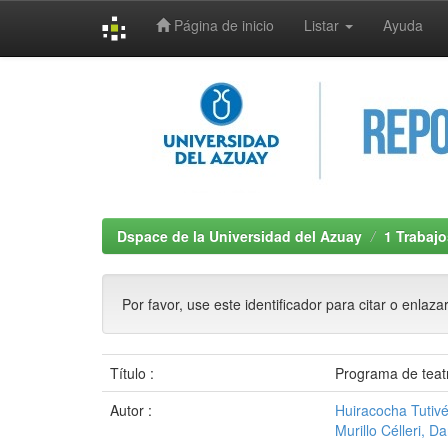
Página de inicio
Listar
Ayuda
Skip
navigation
Dspace de la Universidad del Azuay
1 Trabajo
Por favor, use este identificador para citar o enlaza
Título :
Programa de teatro
Autor :
Huiracocha Tutiv
Murillo Célleri, Da