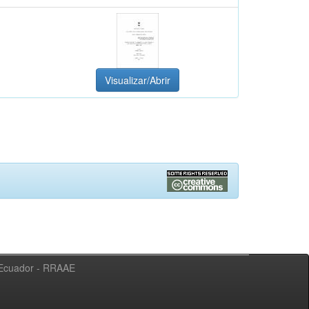
Visualizar/Abrir
l Ecuador - RRAAE