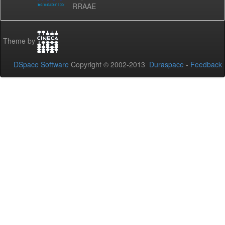
RRAAE
Theme by
DSpace Software
Copyright © 2002-2013
Duraspace
-
Feedback