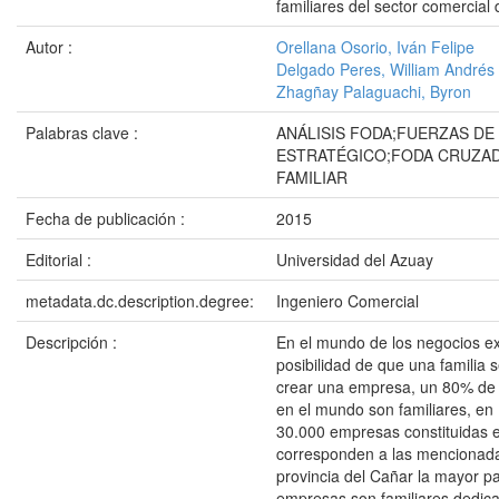
familiares del sector comercial
Autor :
Orellana Osorio, Iván Felipe
Delgado Peres, William Andrés
Zhagñay Palaguachi, Byron
Palabras clave :
ANÁLISIS FODA;FUERZAS DE
ESTRATÉGICO;FODA CRUZA
FAMILIAR
Fecha de publicación :
2015
Editorial :
Universidad del Azuay
metadata.dc.description.degree:
Ingeniero Comercial
Descripción :
En el mundo de los negocios ex
posibilidad de que una familia 
crear una empresa, un 80% de
en el mundo son familiares, en
30.000 empresas constituidas 
corresponden a las mencionada
provincia del Cañar la mayor p
empresas son familiares dedica