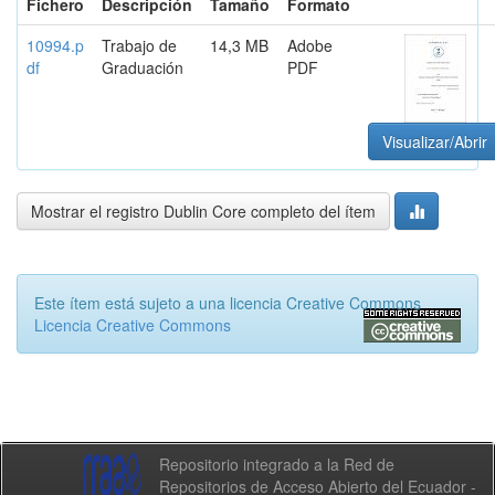
Fichero
Descripción
Tamaño
Formato
10994.p
Trabajo de
14,3 MB
Adobe
df
Graduación
PDF
Visualizar/Abrir
Mostrar el registro Dublin Core completo del ítem
Este ítem está sujeto a una licencia Creative Commons
Licencia Creative Commons
Repositorio integrado a la Red de
Repositorios de Acceso Abierto del Ecuador -