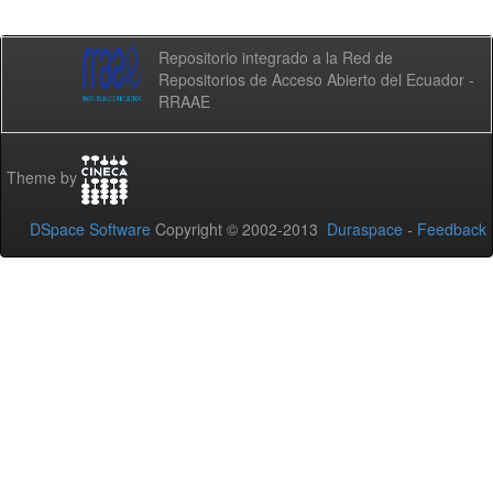
Repositorio integrado a la Red de
Repositorios de Acceso Abierto del Ecuador -
RRAAE
Theme by
DSpace Software
Copyright © 2002-2013
Duraspace
-
Feedback