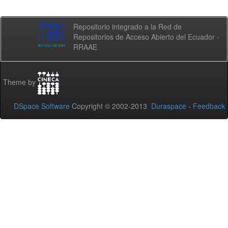
Repositorio integrado a la Red de
Repositorios de Acceso Abierto del Ecuador -
RRAAE
Theme by
DSpace Software
Copyright © 2002-2013
Duraspace
-
Feedback