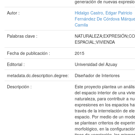
generación de nuevas expresi
Autor :
Hidalgo Castro, Edgar Patricio
Fernández De Córdova Márque
Camila
Palabras clave :
NATURALEZA;EXPRESIÓN;C
ESPACIAL;VIVIENDA
Fecha de publicación :
2015
Editorial :
Universidad del Azuay
metadata.dc.description.degree:
Diseñador de Interiores
Descripción :
Este proyecto plantea un análisi
del espacio interior de una vivi
naturaleza, para contribuir a n
expresiones en los espacios ha
través de la interrelación de e
espacio. Por medio de un mode
se plantean criterios de experi
morfológico, en la configuración
tipos de vegetación, los mismo