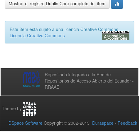
Mostrar el registro Dublin Core completo del ítem
Este ítem está sujeto a una licencia Creative Commons
Licencia Creative Commons
Repositorio integrado a la Red de
Repositorios de Acceso Abierto del Ecuador -
RRAAE
Theme by
DSpace Software
Copyright © 2002-2013
Duraspace
-
Feedback