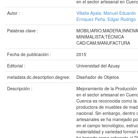
en el sector artesanal en Cuen
Autor :
Villalta Ayala, Manuel Eduardo
Enriquez Peña, Edgar Rodrigo
Palabras clave :
MOBILIARIO;MADERA;INNOV
MINIMALISTA;TÉCNICA
CAD/CAM;MANUFACTURA
Fecha de publicación :
2015
Editorial :
Universidad del Azuay
metadata.dc.description.degree:
Diseñador de Objetos
Descripción :
Mejoramiento de la Producción 
en el sector artesanal en Cuen
Cuenca es reconocida como la p
productora de muebles de made
nacional. Sin embargo, dentro d
artesanales se ha manejado po
en el campo tecnológico, estruc
materialidad y variedad formal 
ha tomado como referente al D