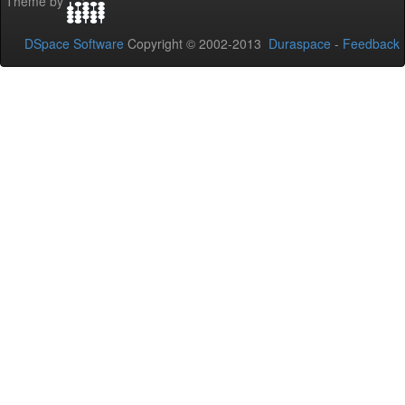
Theme by
DSpace Software
Copyright © 2002-2013
Duraspace
-
Feedback