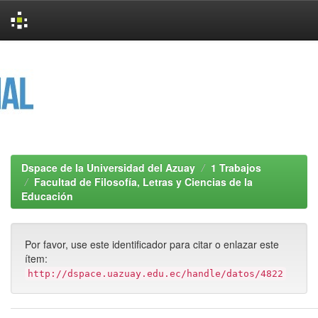
Skip
navigation
Dspace de la Universidad del Azuay
1 Trabajos
Facultad de Filosofía, Letras y Ciencias de la
Educación
Por favor, use este identificador para citar o enlazar este
ítem:
http://dspace.uazuay.edu.ec/handle/datos/4822