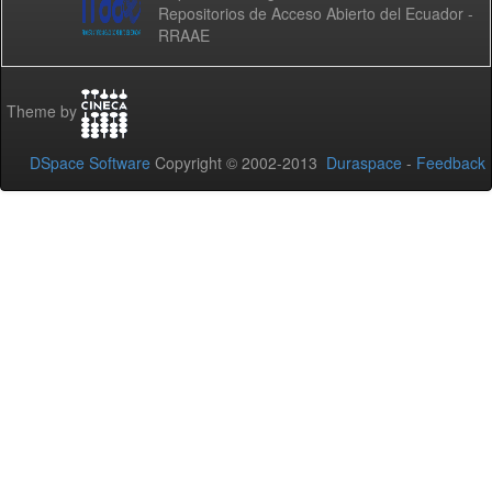
Repositorios de Acceso Abierto del Ecuador -
RRAAE
Theme by
DSpace Software
Copyright © 2002-2013
Duraspace
-
Feedback