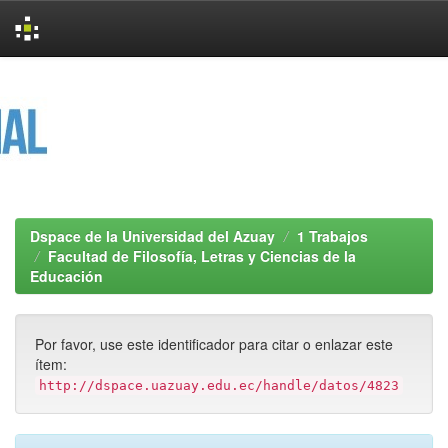
Skip
navigation
Dspace de la Universidad del Azuay
1 Trabajos
Facultad de Filosofía, Letras y Ciencias de la
Educación
Por favor, use este identificador para citar o enlazar este
ítem:
http://dspace.uazuay.edu.ec/handle/datos/4823