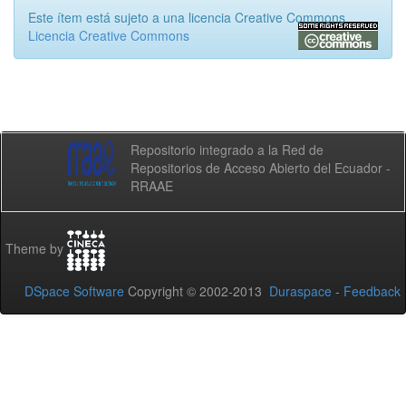
Este ítem está sujeto a una licencia Creative Commons
Licencia Creative Commons
Repositorio integrado a la Red de
Repositorios de Acceso Abierto del Ecuador -
RRAAE
Theme by
DSpace Software
Copyright © 2002-2013
Duraspace
-
Feedback