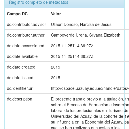
Registro completo de metadatos
Campo DC
Valor
dc.contributor.advisor
Ullauri Donoso, Narcisa de Jesús
dc.contributor.author
Campoverde Ureña, Silvana Elizabeth
dc.date.accessioned
2015-11-25T14:39:27Z
dc.date.available
2015-11-25T14:39:27Z
dc.date.created
2015
dc.date.issued
2015
dc.identifier.uri
http://dspace.uazuay.edu.ec/handle/datos
dc.description
El presente trabajo previo a la titulación, tr
sobre el Proceso de Formación e inserció
laboral de los profesionales en Turismo de
Universidad del Azuay, de la cohorte de 1
su influencia en la Economía del Azuay, pa
cual se han realizado encuestas a los