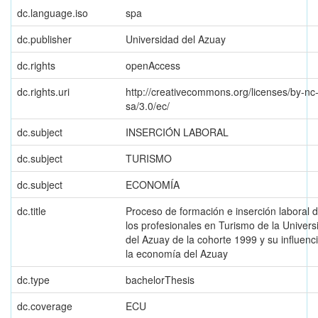
dc.language.iso
spa
dc.publisher
Universidad del Azuay
dc.rights
openAccess
dc.rights.uri
http://creativecommons.org/licenses/by-nc
sa/3.0/ec/
dc.subject
INSERCIÓN LABORAL
dc.subject
TURISMO
dc.subject
ECONOMÍA
dc.title
Proceso de formación e inserción laboral 
los profesionales en Turismo de la Univers
del Azuay de la cohorte 1999 y su influenc
la economía del Azuay
dc.type
bachelorThesis
dc.coverage
ECU