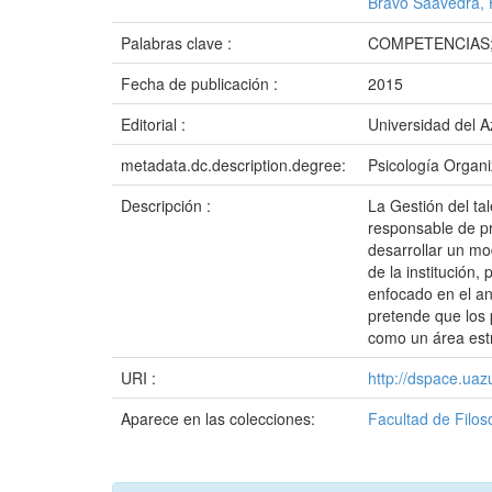
Bravo Saavedra,
Palabras clave :
COMPETENCIAS;
Fecha de publicación :
2015
Editorial :
Universidad del 
metadata.dc.description.degree:
Psicología Organi
Descripción :
La Gestión del ta
responsable de pr
desarrollar un mo
de la institución
enfocado en el an
pretende que los 
como un área estr
URI :
http://dspace.ua
Aparece en las colecciones:
Facultad de Filos