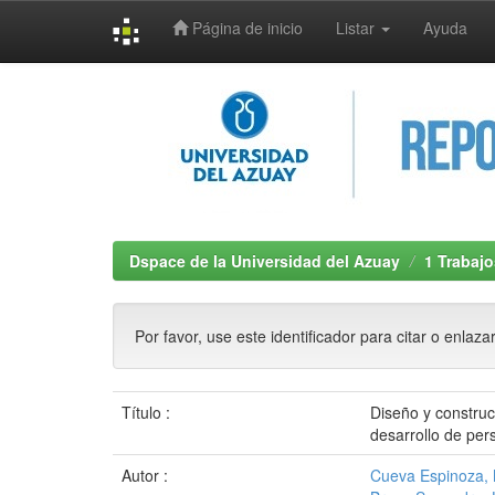
Página de inicio
Listar
Ayuda
Skip
navigation
Dspace de la Universidad del Azuay
1 Trabajo
Por favor, use este identificador para citar o enlaza
Título :
Diseño y construc
desarrollo de pers
Autor :
Cueva Espinoza, 