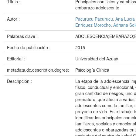
Título :
Principales conflictos y cambio
embarazo adolescente
Autor :
Pacurucu Pacurucu, Ana Lucía
Enríquez Morocho, Adriana So
Palabras clave :
ADOLESCENCIA;EMBARAZO;E
Fecha de publicación :
2015
Editorial :
Universidad del Azuay
metadata.dc.description.degree:
Psicología Clínica
Descripción :
La etapa de la adolescencia imp
físico, conductual y emocional
gran cantidad de riesgos, uno 
prematuro, que afecta a varios
adolescentes como lo familiar, s
proyecto de vida. Este trabajo 
identificar los principales camb
familiares, sociales y emociona
adolescentes embarazadas entr
pacientes del centro de salud Ca