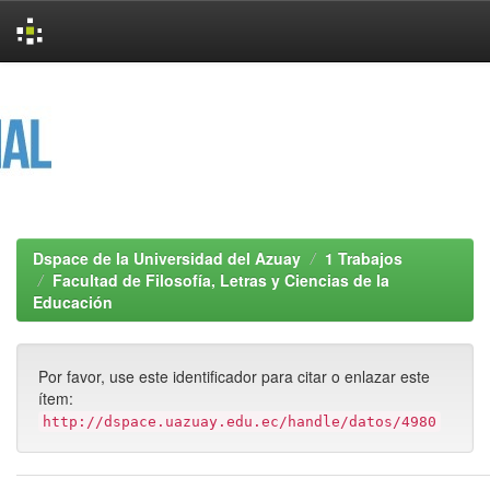
Skip
navigation
Dspace de la Universidad del Azuay
1 Trabajos
Facultad de Filosofía, Letras y Ciencias de la
Educación
Por favor, use este identificador para citar o enlazar este
ítem:
http://dspace.uazuay.edu.ec/handle/datos/4980