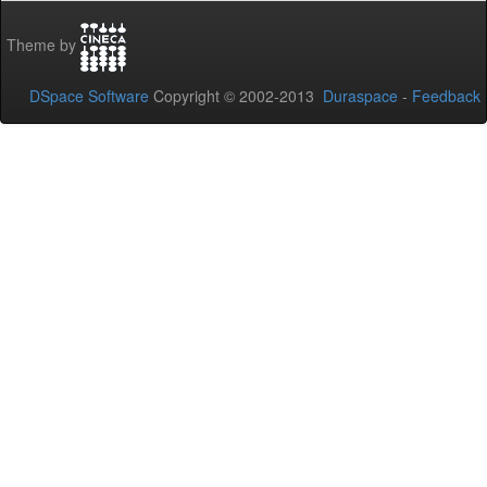
Theme by
DSpace Software
Copyright © 2002-2013
Duraspace
-
Feedback