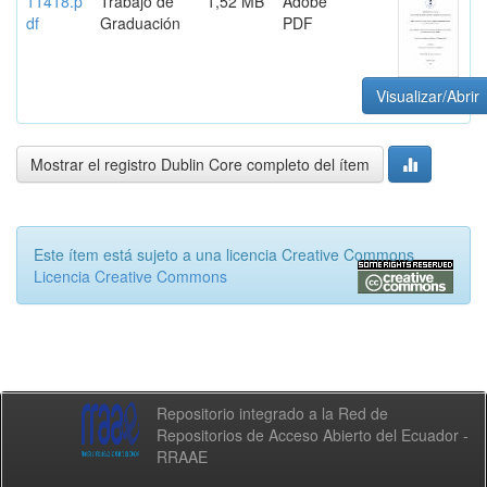
11418.p
Trabajo de
1,52 MB
Adobe
df
Graduación
PDF
Visualizar/Abrir
Mostrar el registro Dublin Core completo del ítem
Este ítem está sujeto a una licencia Creative Commons
Licencia Creative Commons
Repositorio integrado a la Red de
Repositorios de Acceso Abierto del Ecuador -
RRAAE