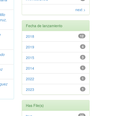
next >
illo
ruz,
Fecha de lanzamiento
e
2018
12
2019
4
ado
2015
3
2014
1
ez
2022
1
guez
2023
1
Has File(s)
22