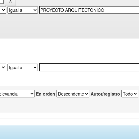
En orden
Autor/registro