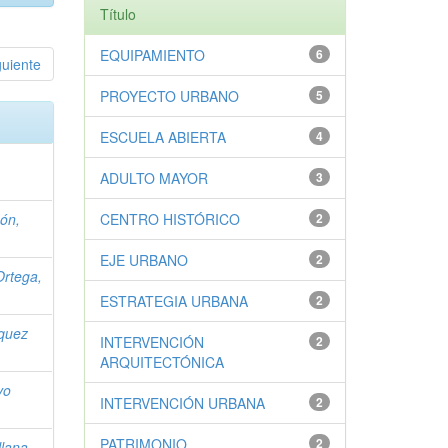
Título
EQUIPAMIENTO
6
guiente
PROYECTO URBANO
5
ESCUELA ABIERTA
4
ADULTO MAYOR
3
eón,
CENTRO HISTÓRICO
2
EJE URBANO
2
rtega,
ESTRATEGIA URBANA
2
quez
INTERVENCIÓN
2
ARQUITECTÓNICA
vo
INTERVENCIÓN URBANA
2
PATRIMONIO
2
llana