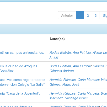
Anterior
1
2
3
Si
Autor(es)
til en campus universitarios.
Rodas Beltrán, Ana Patricia
;
Alvear L
Analiz
 en la ciudad de Azogues
Rodas Beltrán, Ana Patricia
;
Cadena O
 González
Génesis Andrea
ducativos como regeneradores
Hermida Palacios, Carla Marcela
;
Vás
ntervención Colegio “La Salle”
Gómez, Pedro José
ria “Casa de la Juventud”.
Hermida Palacios, Carla Marcela
;
Bra
Martínez, Santiago Israel
 la ciudad de Azogues
Hermida Palacios, Carla Marcela
;
Ore