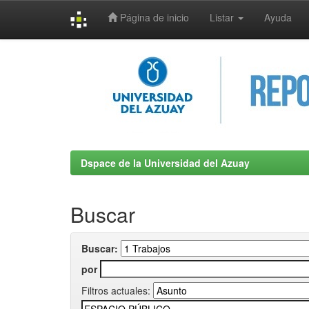
Página de inicio
Listar
Ayuda
Skip
navigation
Dspace de la Universidad del Azuay
Buscar
Buscar:
por
Filtros actuales: