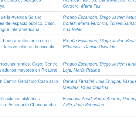
aya
Cordero, María Paz
e de la Avenida Solano
Proaño Escandón, Diego Javier
;
Astud
s del espacio público. Caso,
Cortez, María Verónica
;
Torres Santac
lingüe Interamericana
Ana Belén
rbano arquitectónico en el
Proaño Escandón, Diego Javier
;
Paut
 Intervención en la escuela
Piñancela, Darwin Oswaldo
roquias rurales. Caso: Centro
Proaño Escandón, Diego Javier
;
Hurt
ra adultos mayores en Ricaurte
Loja, María Paulina
 Centro Geriátrico Caso asilo
Barrera Peñafiel, Luis Enrique
;
Vásqu
Méndez, Paola Catalina
ficaciones históricas
Espinosa Abad, Pedro Andrés
;
Domín
 Caso: Acueducto Chacapamba
Ávila, Juan Sebastián