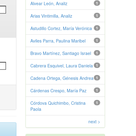
Alvear León, Analiz
1
Arias Vintimilla, Analiz
1
Astudillo Cortez, María Verónica
1
Aviles Parra, Paulina Maribel
1
Bravo Martínez, Santiago Israel
1
Cabrera Esquivel, Laura Daniela
1
Cadena Ortega, Génesis Andrea
1
Cárdenas Crespo, María Paz
1
Córdova Quichimbo, Cristina
1
Paola
next >