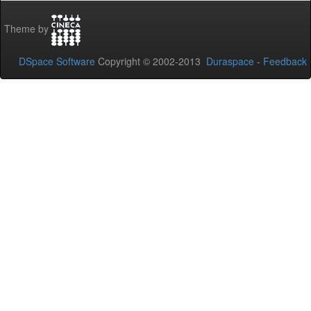
Theme by
DSpace Software
Copyright © 2002-2013
Duraspace
-
Feedback