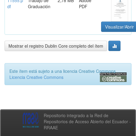
11555.p
Trabajo de
2,78 MB
Adobe
df
Graduación
PDF
Visualizar/Abrir
Mostrar el registro Dublin Core completo del ítem
Este ítem está sujeto a una licencia Creative Commons
Licencia Creative Commons
Repositorio integrado a la Red de
Repositorios de Acceso Abierto del Ecuador -
RRAAE