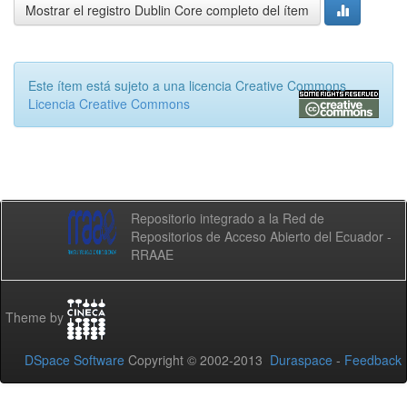
Mostrar el registro Dublin Core completo del ítem
Este ítem está sujeto a una licencia Creative Commons
Licencia Creative Commons
Repositorio integrado a la Red de
Repositorios de Acceso Abierto del Ecuador -
RRAAE
Theme by
DSpace Software
Copyright © 2002-2013
Duraspace
-
Feedback