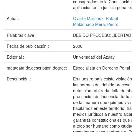
consagradas en la Constitución 
aplicación en la justicia penal 
Autor :
Oyarte Martínez, Rafael
Maldonado Mera, Pedro
Palabras clave :
DEBIDO PROCESO;LIBERTAD
Fecha de publicación :
2008
Editorial :
Universidad del Azuay
metadata.dc.description.degree:
Especialista en Derecho Penal
Descripción :
En nuestro país existe violació
las normas del debido proceso 
detención arbitraria, falta de 
presunción de inocencia, tortura
de tal manera que quienes vivi
habitamos en este territorio, tr
medios jurídicos a nuestro alca
garantías constitucionales que
a todo ser humano como ciuda
respetadas, caso contrario el E