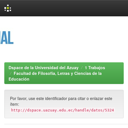
Skip
navigation
Dspace de la Universidad del Azuay
1 Trabajos
Facultad de Filosofía, Letras y Ciencias de la
Educación
Por favor, use este identificador para citar o enlazar este
ítem:
http://dspace.uazuay.edu.ec/handle/datos/5324