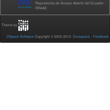
Repositorios de Acceso Abierto del Ecuador -
RRAAE
Theme by
DSpace Software
Copyright © 2002-2013
Duraspace
-
Feedback