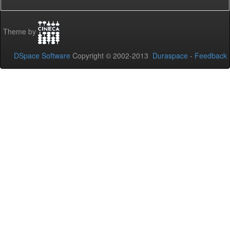
Theme by
DSpace Software
Copyright © 2002-2013
Duraspace
-
Feedback