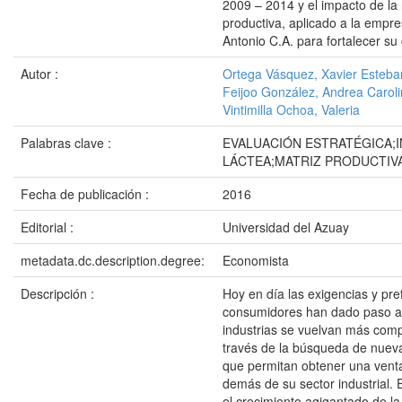
2009 – 2014 y el impacto de la
productiva, aplicado a la empr
Antonio C.A. para fortalecer su
Autor :
Ortega Vásquez, Xavier Esteba
Feijoo González, Andrea Carol
Vintimilla Ochoa, Valeria
Palabras clave :
EVALUACIÓN ESTRATÉGICA;
LÁCTEA;MATRIZ PRODUCTIV
Fecha de publicación :
2016
Editorial :
Universidad del Azuay
metadata.dc.description.degree:
Economista
Descripción :
Hoy en día las exigencias y pre
consumidores han dado paso a
industrias se vuelvan más compe
través de la búsqueda de nueva
que permitan obtener una ventaj
demás de su sector industrial. 
el crecimiento agigantado de la 