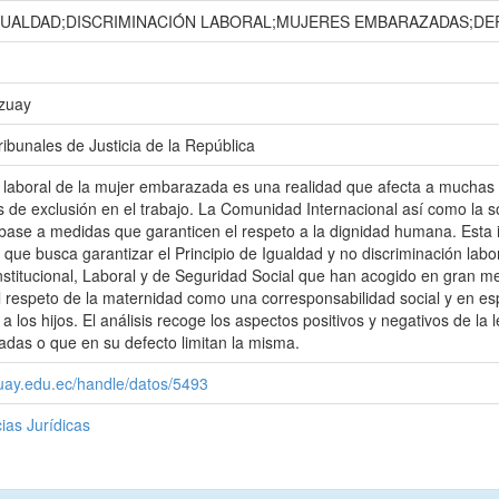
IGUALDAD;DISCRIMINACIÓN LABORAL;MUJERES EMBARAZADAS;
Azuay
ibunales de Justicia de la República
 laboral de la mujer embarazada es una realidad que afecta a muchas
s de exclusión en el trabajo. La Comunidad Internacional así como la s
 base a medidas que garanticen el respeto a la dignidad humana. Esta inv
 que busca garantizar el Principio de Igualdad y no discriminación lab
nstitucional, Laboral y de Seguridad Social que han acogido en gran m
l respeto de la maternidad como una corresponsabilidad social y en espe
 los hijos. El análisis recoge los aspectos positivos y negativos de la le
das o que en su defecto limitan la misma.
zuay.edu.ec/handle/datos/5493
ias Jurídicas