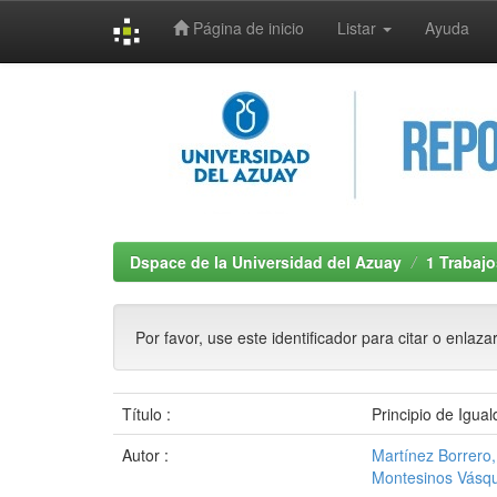
Página de inicio
Listar
Ayuda
Skip
navigation
Dspace de la Universidad del Azuay
1 Trabajo
Por favor, use este identificador para citar o enlaza
Título :
Principio de Igua
Autor :
Martínez Borrero,
Montesinos Vásqu