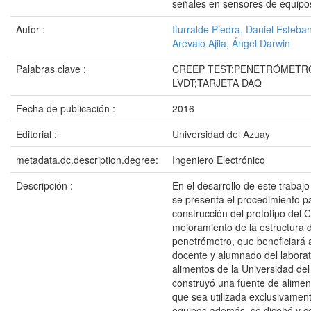
señales en sensores de equipo
Autor :
Iturralde Piedra, Daniel Esteba
Arévalo Ajila, Ángel Darwin
Palabras clave :
CREEP TEST;PENETRÓMETR
LVDT;TARJETA DAQ
Fecha de publicación :
2016
Editorial :
Universidad del Azuay
metadata.dc.description.degree:
Ingeniero Electrónico
Descripción :
En el desarrollo de este trabaj
se presenta el procedimiento pa
construcción del prototipo del C
mejoramiento de la estructura 
penetrómetro, que beneficiará 
docente y alumnado del laborat
alimentos de la Universidad de
construyó una fuente de alimen
que sea utilizada exclusivament
equipos además, se diseñó y c