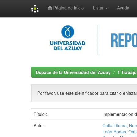
Página de inicio
Listar
Ayuda
Skip
navigation
Dspace de la Universidad del Azuay
1 Trabajo
Por favor, use este identificador para citar o enlaza
Título :
Implementación de
Autor :
Calle Lituma, Nu
León Rodas, Oma