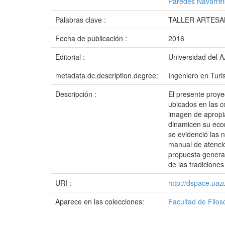
Paredes Navarret
Palabras clave :
TALLER ARTESA
Fecha de publicación :
2016
Editorial :
Universidad del 
metadata.dc.description.degree:
Ingeniero en Tur
Descripción :
El presente proye
ubicados en las c
imagen de apropiac
dinamicen su econ
se evidenció las
manual de atenció
propuesta generar
de las tradicione
URI :
http://dspace.ua
Aparece en las colecciones:
Facultad de Filos