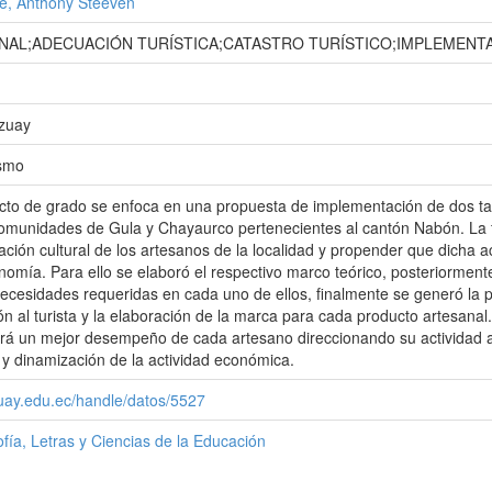
e, Anthony Steeven
NAL;ADECUACIÓN TURÍSTICA;CATASTRO TURÍSTICO;IMPLEMENTA
Azuay
ismo
cto de grado se enfoca en una propuesta de implementación de dos talle
omunidades de Gula y Chayaurco pertenecientes al cantón Nabón. La fin
ión cultural de los artesanos de la localidad y propender que dicha act
omía. Para ello se elaboró el respectivo marco teórico, posteriormente 
 necesidades requeridas en cada uno de ellos, finalmente se generó l
n al turista y la elaboración de la marca para cada producto artesanal
á un mejor desempeño de cada artesano direccionando su actividad al 
s y dinamización de la actividad económica.
zuay.edu.ec/handle/datos/5527
ofía, Letras y Ciencias de la Educación