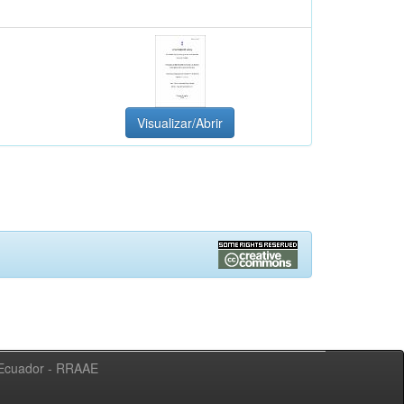
Visualizar/Abrir
l Ecuador - RRAAE