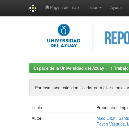
Página de inicio
Listar
Ayuda
Skip
navigation
Dspace de la Universidad del Azuay
1 Trabajo
Por favor, use este identificador para citar o enlaza
Título :
Propuesta e impl
Autor :
Malo Ottati, Sant
Reyes Vásquez, 