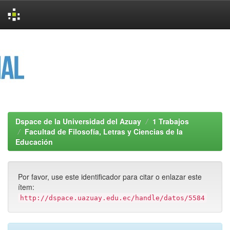
Skip
navigation
Dspace de la Universidad del Azuay
1 Trabajos
Facultad de Filosofía, Letras y Ciencias de la
Educación
Por favor, use este identificador para citar o enlazar este
ítem:
http://dspace.uazuay.edu.ec/handle/datos/5584