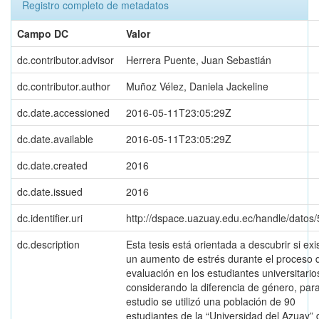
Registro completo de metadatos
Campo DC
Valor
dc.contributor.advisor
Herrera Puente, Juan Sebastián
dc.contributor.author
Muñoz Vélez, Daniela Jackeline
dc.date.accessioned
2016-05-11T23:05:29Z
dc.date.available
2016-05-11T23:05:29Z
dc.date.created
2016
dc.date.issued
2016
dc.identifier.uri
http://dspace.uazuay.edu.ec/handle/datos
dc.description
Esta tesis está orientada a descubrir si exi
un aumento de estrés durante el proceso 
evaluación en los estudiantes universitario
considerando la diferencia de género, para
estudio se utilizó una población de 90
estudiantes de la “Universidad del Azuay” 