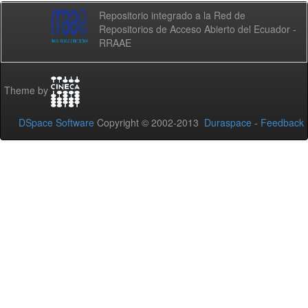
Repositorio integrado a la Red de
Repositorios de Acceso Abierto del Ecuador -
RRAAE
Theme by
DSpace Software
Copyright © 2002-2013
Duraspace
-
Feedback