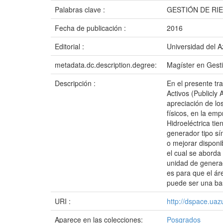
Palabras clave :
GESTIÓN DE RI
Fecha de publicación :
2016
Editorial :
Universidad del 
metadata.dc.description.degree:
Magíster en Gest
Descripción :
En el presente tr
Activos (Publicly 
apreciación de lo
físicos, en la em
Hidroeléctrica tie
generador tipo sí
o mejorar disponib
el cual se aborda 
unidad de generac
es para que el ár
puede ser una base
URI :
http://dspace.ua
Aparece en las colecciones:
Posgrados