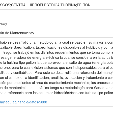
ESGOS;CENTRAL HIDROELÉCTRICA;TURBINA;PELTON
Azuay
ión de Mantenimiento
abajo se desarrolló una metodología, la cual se basó en su mayoría co
Available Specification; Especificaciones disponibles al Publico), y co
s riesgo, se trabajó en los distintos requerimientos que se toma como re
presa generadora de energía eléctrica la cual se considera en la actuali
ne la turbina tipo pelton la que aprovecha el salto de agua (energía po
ncrono, para lo cual existen sistemas que son indispensables para el 
ilidad y confiablidad. Para esto se desarrolló una referencia del manejo
en el contexto, la identificación, análisis, evaluación y tratamiento o co
ión pertenecientes al área de mantenimiento mecánico; los procesos d
ea de mantenimiento mecánico tenga su metodología para Gestionar los
 o referencia para las centrales hidroeléctricas con turbina tipo pelto
zuay.edu.ec/handle/datos/5600