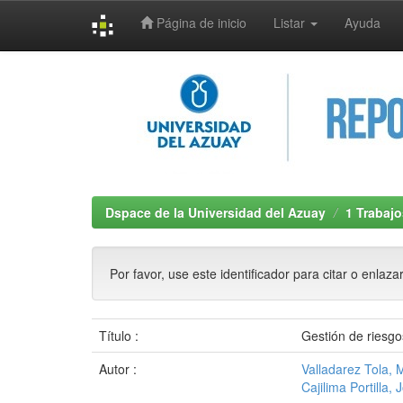
Página de inicio
Listar
Ayuda
Skip
navigation
Dspace de la Universidad del Azuay
1 Trabajo
Por favor, use este identificador para citar o enlaza
Título :
Gestión de riesgo
Autor :
Valladarez Tola, 
Cajilima Portilla,