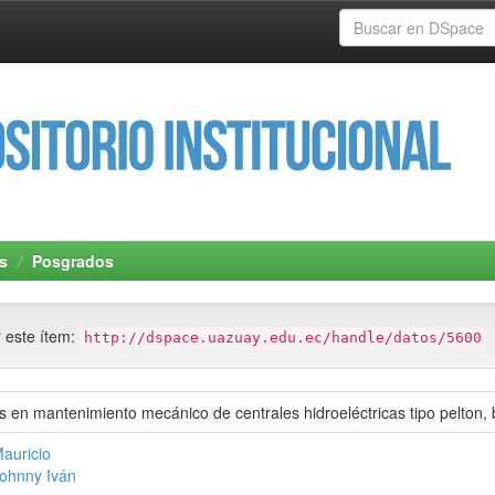
s
Posgrados
r este ítem:
http://dspace.uazuay.edu.ec/handle/datos/5600
s en mantenimiento mecánico de centrales hidroeléctricas tipo pelton,
Mauricio
 Johnny Iván