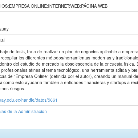
IOS;EMPRESA ONLINE;INTERNET;WEB;PÁGINA WEB
Azuay
ial
bajo de tesis, trata de realizar un plan de negocios aplicable a empres
a recopilar los diferentes métodos/herramientas modernas y tradicional
dentro del estudio de mercado la obsolescencia de la encuesta física. E
 profesionales afines al tema tecnológico, una herramienta sólida y b
ticas de “Empresa Online” (definida por el autor), creando un manual
Así como esto ayudaría también a entidades financieras y startups a re
enos riesgos.
zuay.edu.ec/handle/datos/5661
ias de la Administración