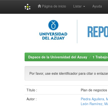
Página de inicio
Listar
Ayuda
Skip
navigation
Dspace de la Universidad del Azuay
1 Trabajo
Por favor, use este identificador para citar o enlaza
Título :
Plan de negocios
Autor :
Piedra Aguilera, 
León Ramírez, M