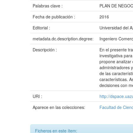
Palabras clave :
PLAN DE NEGOC
Fecha de publicación :
2016
Editorial :
Universidad del 
metadata.dc.description.degree:
Ingeniero Comerc
Descripción :
En el presente tra
investigativa par
propone analizar 
administradores y
de las caracterís
características. 
decisiones con m
URI :
http://dspace.ua
Aparece en las colecciones:
Facultad de Cienc
Ficheros en este ítem: