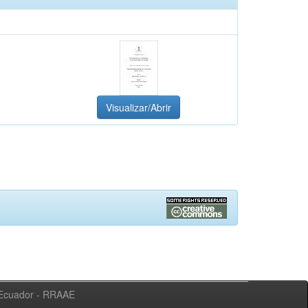
Visualizar/Abrir
l Ecuador - RRAAE