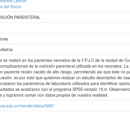
therine Leonor
ia del Rocío
RICIÓN PARENTERAL
Azuay
diatría
jo se realizó en los pacientes neonatos de la F.P.J.C de la ciudad de C
 complicaciones de la nutrición parenteral utilizada en los neonatos.
n paciente recién nacido de alto riesgo, permitiendo así que éste no
uación, es por esto que quisimos realizar un estudio descriptivo de cas
constaron los parámetros de laboratorio utilizados para identificar opor
sultados se analizaron con el programa SPSS versión 15.0. Observamo
s y logramos contar con datos propios de nuestra realidad.
zuay.edu.ec/handle/datos/5687