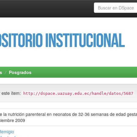
s
Posgrados
r este ítem:
http://dspace.uazuay.edu.ec/handle/datos/5687
 la nutrición parenteral en neonatos de 32-36 semanas de edad gestac
iciembre 2009
Remigio