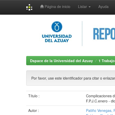
Página de inicio
Listar
Ayuda
Skip
navigation
Dspace de la Universidad del Azuay
1 Trabajo
Por favor, use este identificador para citar o enlaza
Título :
Complicaciones de
F.P.J.C.enero - d
Autor :
Patiño Venegas, 