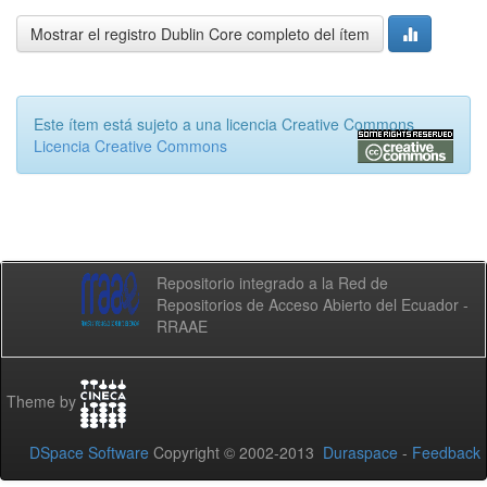
Mostrar el registro Dublin Core completo del ítem
Este ítem está sujeto a una licencia Creative Commons
Licencia Creative Commons
Repositorio integrado a la Red de
Repositorios de Acceso Abierto del Ecuador -
RRAAE
Theme by
DSpace Software
Copyright © 2002-2013
Duraspace
-
Feedback