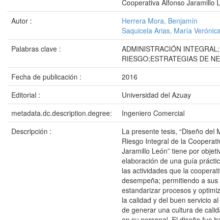
Cooperativa Alfonso Jaramillo 
Autor :
Herrera Mora, Benjamín
Saquicela Arias, María Verónic
Palabras clave :
ADMINISTRACIÓN INTEGRAL;
RIESGO;ESTRATEGIAS DE N
Fecha de publicación :
2016
Editorial :
Universidad del Azuay
metadata.dc.description.degree:
Ingeniero Comercial
Descripción :
La presente tesis, “Diseño del
Riesgo Integral de la Cooperati
Jaramillo León” tiene por objeti
elaboración de una guía práctic
las actividades que la coopera
desempeña; permitiendo a sus
estandarizar procesos y optimi
la calidad y del buen servicio a
de generar una cultura de calid
en su personal. El diseño fue b