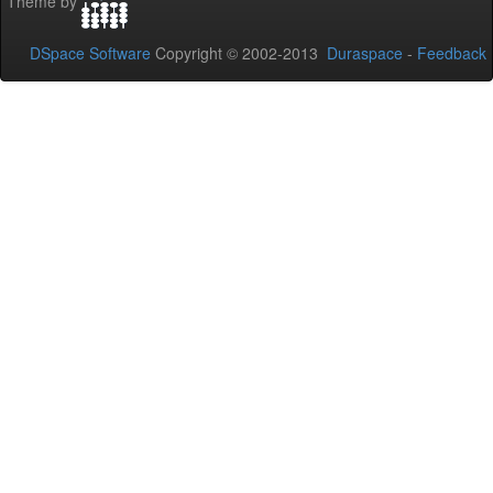
Theme by
DSpace Software
Copyright © 2002-2013
Duraspace
-
Feedback