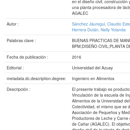
en el diseño civil, construcción
una planta procesadora de láct
AGALEC
Autor :
Sánchez Jáuregui, Claudio Est
Herrera Dután, Nelly Yolanda
Palabras clave :
BUENAS PRACTICAS DE MAN
BPM;DISEÑO CIVIL;PLANTA 
Fecha de publicación :
2016
Editorial :
Universidad del Azuay
metadata.dc.description.degree:
Ingeniero en Alimentos
Descripción :
El presente trabajo es producto
Vinculación de la escuela de In
Alimentos de la Universidad de
Colectividad, el mismo que se d
Asociación de Pequeños y Med
Productores de Leche y Carne d
de Cañar (AGALEC). El objetivo 
diseño civil de la planta de der