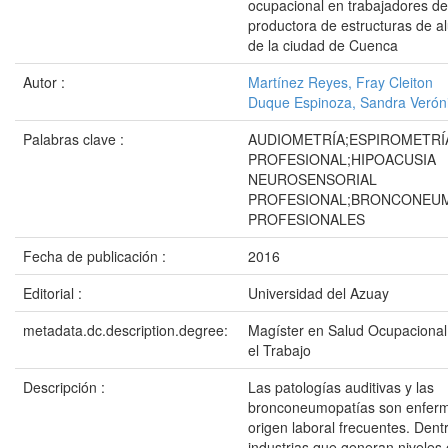
ocupacional en trabajadores d
productora de estructuras de al
de la ciudad de Cuenca
Autor :
Martínez Reyes, Fray Cleiton
Duque Espinoza, Sandra Verón
Palabras clave :
AUDIOMETRÍA;ESPIROMETR
PROFESIONAL;HIPOACUSIA
NEUROSENSORIAL
PROFESIONAL;BRONCONEUM
PROFESIONALES
Fecha de publicación :
2016
Editorial :
Universidad del Azuay
metadata.dc.description.degree:
Magíster en Salud Ocupacional
el Trabajo
Descripción :
Las patologías auditivas y las
bronconeumopatías son enfer
origen laboral frecuentes. Dent
industrias que generan niveles