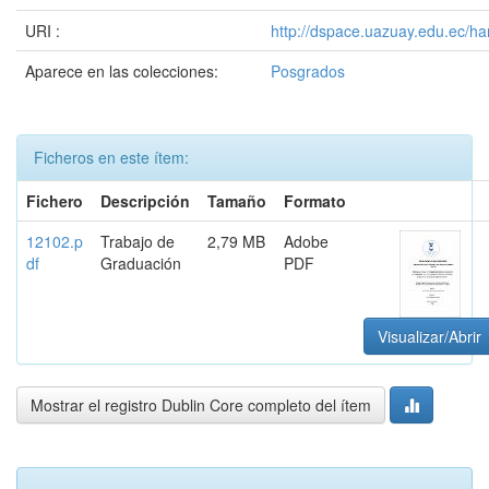
URI :
http://dspace.uazuay.edu.ec/ha
Aparece en las colecciones:
Posgrados
Ficheros en este ítem:
Fichero
Descripción
Tamaño
Formato
12102.p
Trabajo de
2,79 MB
Adobe
df
Graduación
PDF
Visualizar/Abrir
Mostrar el registro Dublin Core completo del ítem