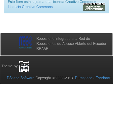
Este ítem está sujeto a una licencia Creative Commons
Licencia Creative Commons
Repositorio integrado a la Red de
Repositorios de Acceso Abierto del Ecuador -
RRAAE
Theme by
DSpace Software
Copyright © 2002-2013
Duraspace
-
Feedback