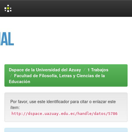
Skip
navigation
Dspace de la Universidad del Azuay
1 Trabajos
Facultad de Filosofía, Letras y Ciencias de la
Educación
Por favor, use este identificador para citar o enlazar este
ítem:
http://dspace.uazuay.edu.ec/handle/datos/5786