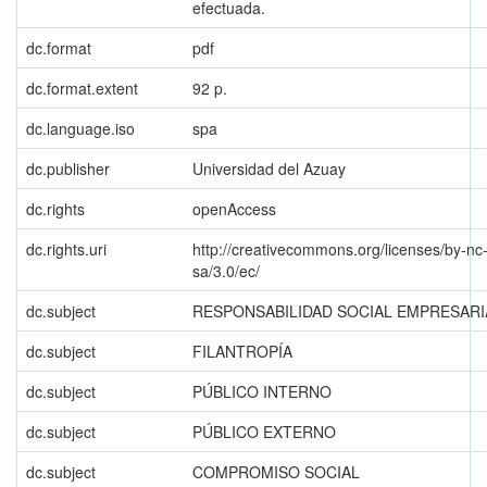
efectuada.
dc.format
pdf
dc.format.extent
92 p.
dc.language.iso
spa
dc.publisher
Universidad del Azuay
dc.rights
openAccess
dc.rights.uri
http://creativecommons.org/licenses/by-nc
sa/3.0/ec/
dc.subject
RESPONSABILIDAD SOCIAL EMPRESARI
dc.subject
FILANTROPÍA
dc.subject
PÚBLICO INTERNO
dc.subject
PÚBLICO EXTERNO
dc.subject
COMPROMISO SOCIAL