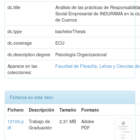
dc.title
Análisis de las prácticas de Responsabilid
Social Empresarial de INDURAMA en la ci
de Cuenca
dc.type
bachelorThesis
dc.coverage
ECU
dc.description.degree
Psicología Organizacional
Aparece en las
Facultad de Filosofía, Letras y Ciencias d
colecciones:
Ficheros en este ítem:
Fichero
Descripción
Tamaño
Formato
12106.p
Trabajo de
2,31 MB
Adobe
df
Graduación
PDF