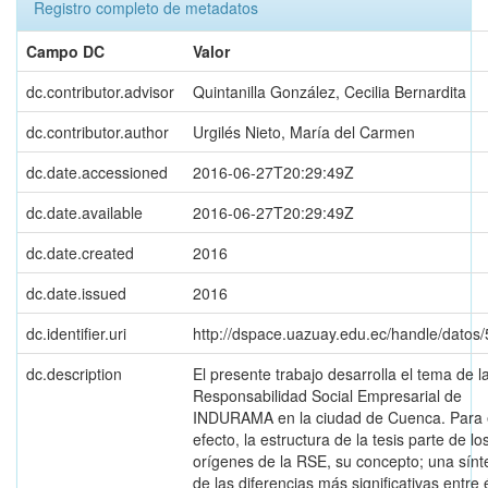
Registro completo de metadatos
Campo DC
Valor
dc.contributor.advisor
Quintanilla González, Cecilia Bernardita
dc.contributor.author
Urgilés Nieto, María del Carmen
dc.date.accessioned
2016-06-27T20:29:49Z
dc.date.available
2016-06-27T20:29:49Z
dc.date.created
2016
dc.date.issued
2016
dc.identifier.uri
http://dspace.uazuay.edu.ec/handle/datos
dc.description
El presente trabajo desarrolla el tema de l
Responsabilidad Social Empresarial de
INDURAMA en la ciudad de Cuenca. Para 
efecto, la estructura de la tesis parte de lo
orígenes de la RSE, su concepto; una sínt
de las diferencias más significativas entre 