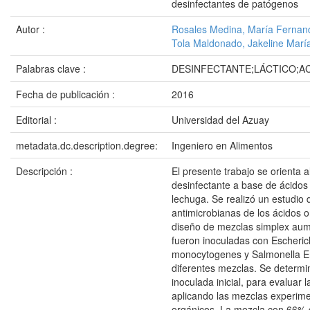
desinfectantes de patógenos
Autor :
Rosales Medina, María Fernan
Tola Maldonado, Jakeline Marí
Palabras clave :
DESINFECTANTE;LÁCTICO;A
Fecha de publicación :
2016
Editorial :
Universidad del Azuay
metadata.dc.description.degree:
Ingeniero en Alimentos
Descripción :
El presente trabajo se orienta 
desinfectante a base de ácidos
lechuga. Se realizó un estudio 
antimicrobianas de los ácidos 
diseño de mezclas simplex au
fueron inoculadas con Escherichi
monocytogenes y Salmonella Ent
diferentes mezclas. Se determi
inoculada inicial, para evaluar 
aplicando las mezclas experime
orgánicos. La mezcla con 66% d