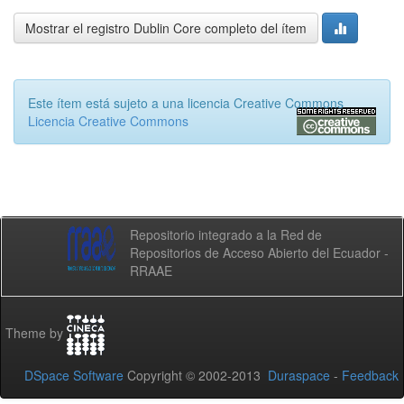
Mostrar el registro Dublin Core completo del ítem
Este ítem está sujeto a una licencia Creative Commons
Licencia Creative Commons
Repositorio integrado a la Red de
Repositorios de Acceso Abierto del Ecuador -
RRAAE
Theme by
DSpace Software
Copyright © 2002-2013
Duraspace
-
Feedback