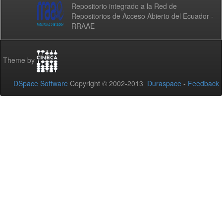
Repositorio integrado a la Red de
Repositorios de Acceso Abierto del Ecuador -
RRAAE
Theme by
DSpace Software
Copyright © 2002-2013
Duraspace
-
Feedback