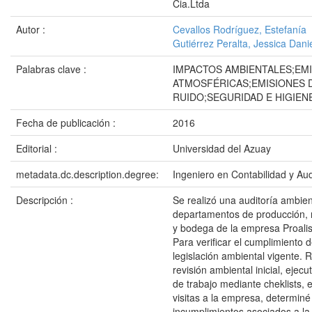
Cia.Ltda
Autor :
Cevallos Rodríguez, Estefanía
Gutiérrez Peralta, Jessica Dani
Palabras clave :
IMPACTOS AMBIENTALES;EM
ATMOSFÉRICAS;EMISIONES 
RUIDO;SEGURIDAD E HIGIEN
Fecha de publicación :
2016
Editorial :
Universidad del Azuay
metadata.dc.description.degree:
Ingeniero en Contabilidad y Aud
Descripción :
Se realizó una auditoría ambien
departamentos de producción,
y bodega de la empresa Proalis
Para verificar el cumplimiento 
legislación ambiental vigente. 
revisión ambiental inicial, ejec
de trabajo mediante cheklists, e
visitas a la empresa, determiné
incumplimientos asociados a la 