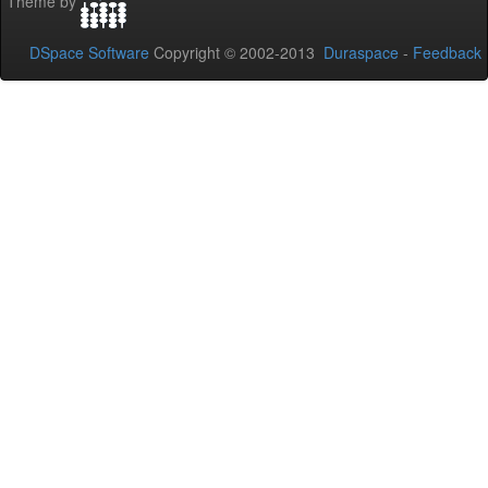
Theme by
DSpace Software
Copyright © 2002-2013
Duraspace
-
Feedback