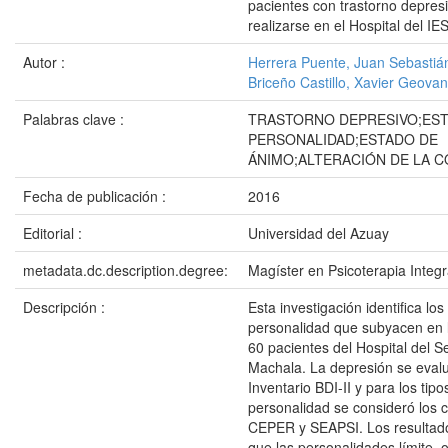
pacientes con trastorno depresi
realizarse en el Hospital del I
Autor :
Herrera Puente, Juan Sebastiá
Briceño Castillo, Xavier Geova
Palabras clave :
TRASTORNO DEPRESIVO;EST
PERSONALIDAD;ESTADO DE
ÁNIMO;ALTERACIÓN DE LA 
Fecha de publicación :
2016
Editorial :
Universidad del Azuay
metadata.dc.description.degree:
Magíster en Psicoterapia Integr
Descripción :
Esta investigación identifica lo
personalidad que subyacen en 
60 pacientes del Hospital del S
Machala. La depresión se evalu
Inventario BDI-II y para los tipo
personalidad se consideró los c
CEPER y SEAPSI. Los resultad
que las personalidades límite, 