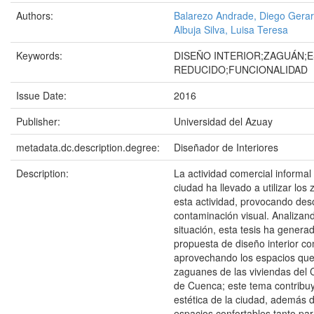
Authors:
Balarezo Andrade, Diego Gera
Albuja Silva, Luisa Teresa
Keywords:
DISEÑO INTERIOR;ZAGUÁN;E
REDUCIDO;FUNCIONALIDAD
Issue Date:
2016
Publisher:
Universidad del Azuay
metadata.dc.description.degree:
Diseñador de Interiores
Description:
La actividad comercial informal 
ciudad ha llevado a utilizar lo
esta actividad, provocando des
contaminación visual. Analizan
situación, esta tesis ha genera
propuesta de diseño interior co
aprovechando los espacios que
zaguanes de las viviendas del C
de Cuenca; este tema contribuy
estética de la ciudad, además 
espacios confortables tanto par