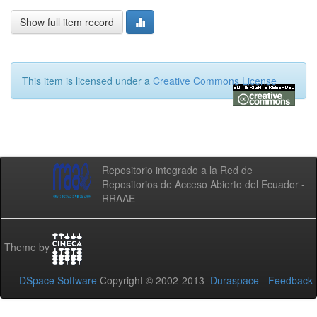
Show full item record
This item is licensed under a
Creative Commons License
Repositorio integrado a la Red de
Repositorios de Acceso Abierto del Ecuador -
RRAAE
Theme by
DSpace Software
Copyright © 2002-2013
Duraspace
-
Feedback