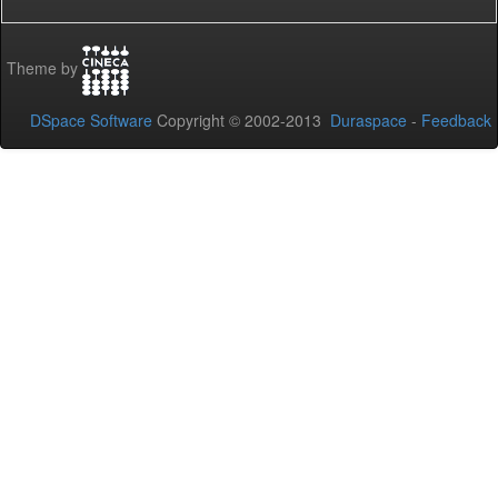
Theme by
DSpace Software
Copyright © 2002-2013
Duraspace
-
Feedback