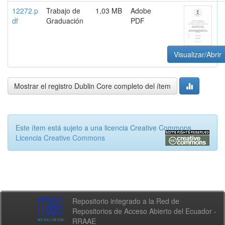
12272.p
Trabajo de
1,03 MB
Adobe
df
Graduación
PDF
Visualizar/Abrir
Mostrar el registro Dublin Core completo del ítem
Este ítem está sujeto a una licencia Creative Commons
Licencia Creative Commons
Repositorio integrado a la Red de
Repositorios de Acceso Abierto del Ecuador -
RRAAE