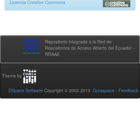
Licencia Creative Commons
Repositorio integrado a la Red de
Repositorios de Acceso Abierto del Ecuador -
RRAAE
Theme by
DSpace Software
Copyright © 2002-2013
Duraspace
-
Feedback