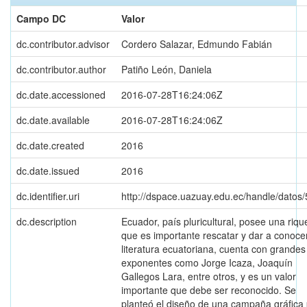
Campo DC
Valor
dc.contributor.advisor
Cordero Salazar, Edmundo Fabián
dc.contributor.author
Patiño León, Daniela
dc.date.accessioned
2016-07-28T16:24:06Z
dc.date.available
2016-07-28T16:24:06Z
dc.date.created
2016
dc.date.issued
2016
dc.identifier.uri
http://dspace.uazuay.edu.ec/handle/datos
dc.description
Ecuador, país pluricultural, posee una riq
que es importante rescatar y dar a conoce
literatura ecuatoriana, cuenta con grandes
exponentes como Jorge Icaza, Joaquín
Gallegos Lara, entre otros, y es un valor
importante que debe ser reconocido. Se
planteó el diseño de una campaña gráfica