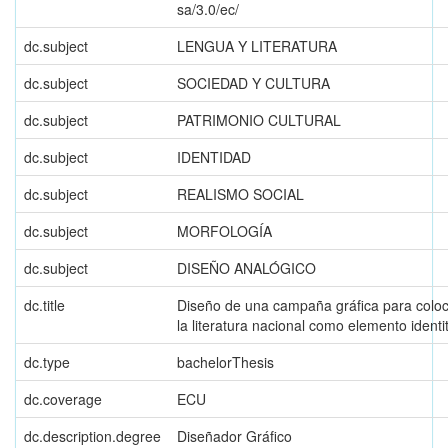
sa/3.0/ec/
dc.subject
LENGUA Y LITERATURA
dc.subject
SOCIEDAD Y CULTURA
dc.subject
PATRIMONIO CULTURAL
dc.subject
IDENTIDAD
dc.subject
REALISMO SOCIAL
dc.subject
MORFOLOGÍA
dc.subject
DISEÑO ANALÓGICO
dc.title
Diseño de una campaña gráfica para coloc
la literatura nacional como elemento identi
dc.type
bachelorThesis
dc.coverage
ECU
dc.description.degree
Diseñador Gráfico