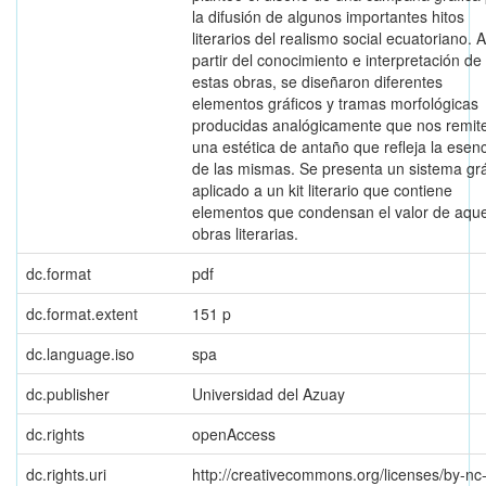
la difusión de algunos importantes hitos
literarios del realismo social ecuatoriano. A
partir del conocimiento e interpretación de
estas obras, se diseñaron diferentes
elementos gráficos y tramas morfológicas
producidas analógicamente que nos remit
una estética de antaño que refleja la esen
de las mismas. Se presenta un sistema grá
aplicado a un kit literario que contiene
elementos que condensan el valor de aque
obras literarias.
dc.format
pdf
dc.format.extent
151 p
dc.language.iso
spa
dc.publisher
Universidad del Azuay
dc.rights
openAccess
dc.rights.uri
http://creativecommons.org/licenses/by-nc