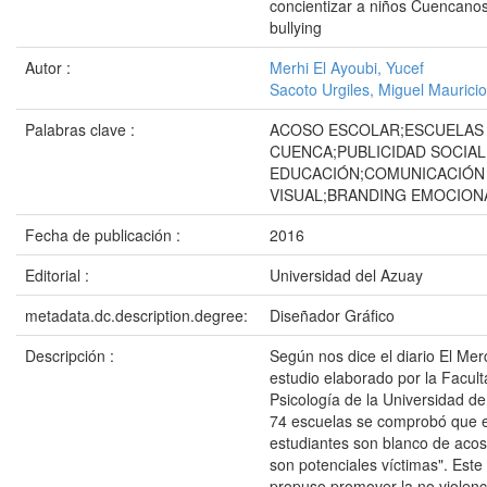
concientizar a niños Cuencanos
bullying
Autor :
Merhi El Ayoubi, Yucef
Sacoto Urgiles, Miguel Mauricio
Palabras clave :
ACOSO ESCOLAR;ESCUELAS
CUENCA;PUBLICIDAD SOCIAL
EDUCACIÓN;COMUNICACIÓN
VISUAL;BRANDING EMOCION
Fecha de publicación :
2016
Editorial :
Universidad del Azuay
metadata.dc.description.degree:
Diseñador Gráfico
Descripción :
Según nos dice el diario El Mer
estudio elaborado por la Facul
Psicología de la Universidad d
74 escuelas se comprobó que e
estudiantes son blanco de aco
son potenciales víctimas". Este
propuso promover la no violenc