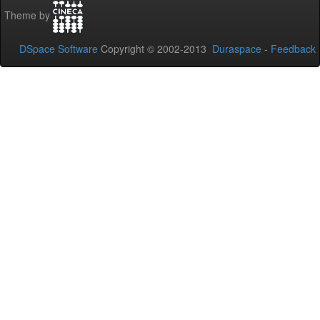
Theme by
DSpace Software
Copyright © 2002-2013
Duraspace
-
Feedback